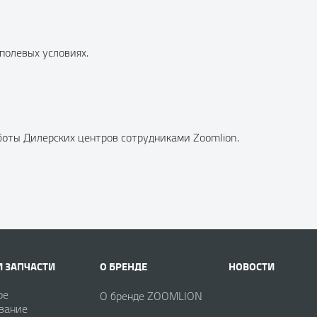
полевых условиях.
аботы Дилерских центров сотрудниками Zoomlion.
И ЗАПЧАСТИ
О БРЕНДЕ
НОВОСТИ
ое
О бренде ZOOMLION
вание